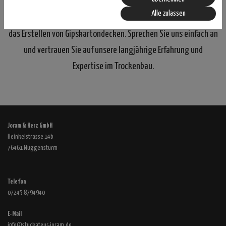
Wir vom Joram Stuckateur-Fachbetrieb in in Rastatt sind Ihr
Alle zulassen
Experte für die professionelle Einrichtung von Trennwänden und
das Erstellen von Gipskartondecken. Sprechen Sie uns einfach an
und vertrauen Sie auf unsere langjährige Erfahrung und
Expertise im Trockenbau.
Joram & Herz GmbH
Heinkelstrasse 14b
76461 Muggensturm
Telefon
07245 8794940
E-Mail
info@stuckateur-joram.de